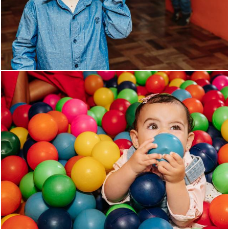
900
1
1151
0