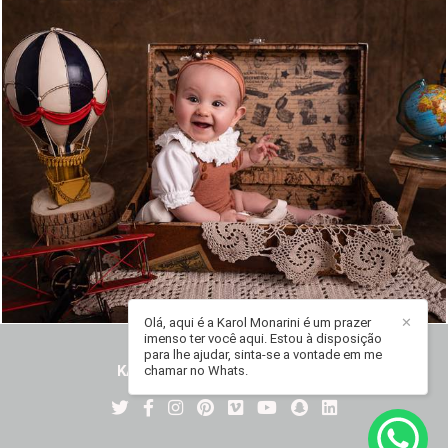
1034
0
Olá, aqui é a Karol Monarini é um prazer
✕
imenso ter você aqui. Estou à disposição
para lhe ajudar, sinta-se a vontade em me
KAROL MONARINI
/
CONTATO
chamar no Whats.