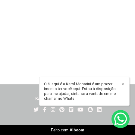
Olá, aqui é a Karol Monarini é um prazer
✕
imenso ter você aqui. Estou à disposição
para lhe ajudar, sinta-se a vontade em me
KAROL MONARINI
/
CONTATO
chamar no Whats.
Feito com
Alboom