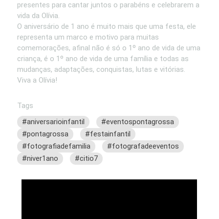
presentes para cantar juntos o parabéns e celebrarem a
vida da Olívia.
O aniversário de 1 ano é muito mais que uma festa, ele
representa um marco e motivo para muitas
comemorações, afinal não é só o 1º ano de vida de uma
criança, é o 1º ano de vida de uma família e todas as
mudanças, adaptações, conquistas, lutas e vitórias.
Viva a Olívia!
Tags
#aniversarioinfantil
#eventospontagrossa
#pontagrossa
#festainfantil
#fotografiadefamilia
#fotografadeeventos
#niver1ano
#citio7