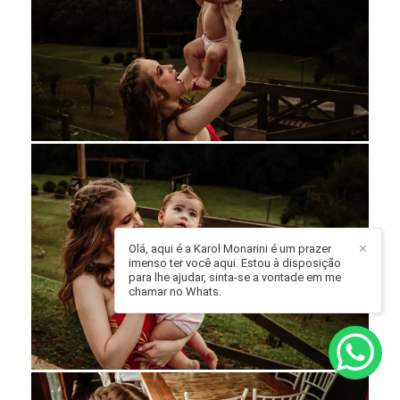
Olá, aqui é a Karol Monarini é um prazer
✕
imenso ter você aqui. Estou à disposição
para lhe ajudar, sinta-se a vontade em me
chamar no Whats.