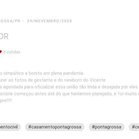
ROSSA/PR
29/NOVEMBRO/2020
TOR
0
curtidas
o simpático e bonito em plena pandemia.
zer as fotos de gestante e do newborn do Vicente.
agendada para oficializar essa união tão linda e desejada por ele
istória começou antes até do que havíamos planejado, e foi muito e
re!!!!
ntocivil
#casamentopontagrossa
#pontagrossa
#ce