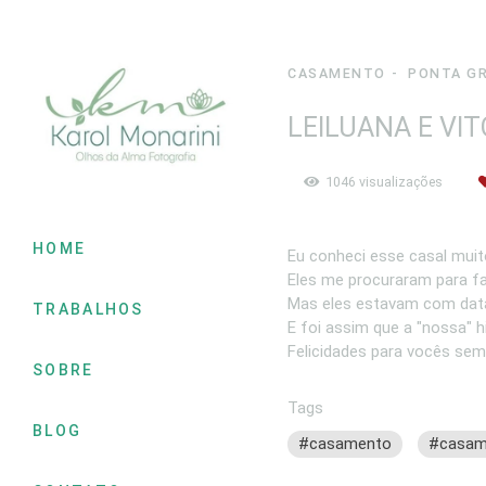
CASAMENTO
PONTA G
LEILUANA E VI
1046
visualizações
HOME
Eu conheci esse casal muit
Eles me procuraram para fa
Mas eles estavam com data 
TRABALHOS
E foi assim que a "nossa" h
Felicidades para vocês semp
SOBRE
Tags
BLOG
#casamento
#casame