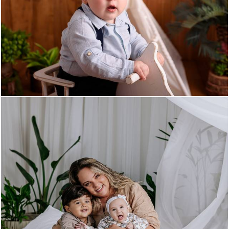
1043
0
204
0