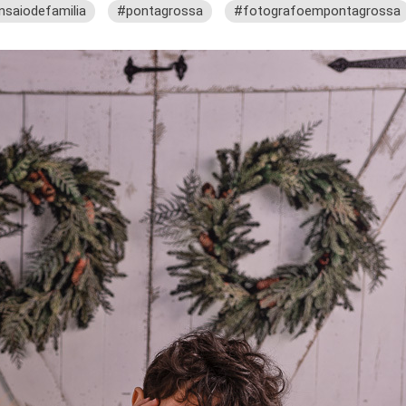
nsaiodefamilia
#pontagrossa
#fotografoempontagrossa