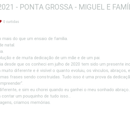
021 - PONTA GROSSA - MIGUEL E FAMÍ
0
curtidas
 mais do que um ensaio de família.
e natal.
a.
olução e de muita dedicação de um mãe e de um pai.
ia desde que os conheci em julho de 2020 tem sido um presente incr
 muito diferente e é visível o quanto evoluiu, os vínculos, abraço
gumas frases sendo construidas. Tudo isso é uma prova da dedicaç
ompreender".
diferente, e sim eu chorei quando eu ganhei o meu sonhado abraço..
 contar um pouquinho de tudo isso...
agens, criamos memórias.