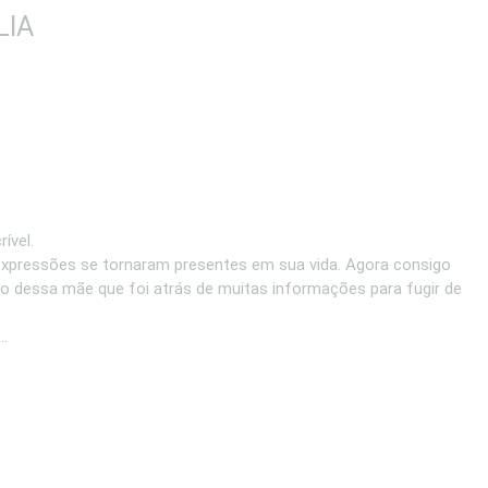
LIA
ível.
s, expressões se tornaram presentes em sua vida. Agora consigo
ão dessa mãe que foi atrás de muitas informações para fugir de
..