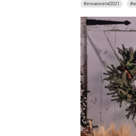
#ensaionatal2021
#e