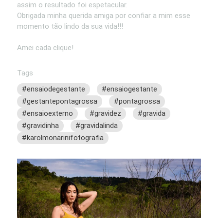
assim o resultado foi espetacular.
Obrigada minha querida amiga por confiar a mim esse
momento tão lindo da sua vida!!!
Amei cada clique!
Tags
#ensaiodegestante
#ensaiogestante
#gestantepontagrossa
#pontagrossa
#ensaioexterno
#gravidez
#gravida
#gravidinha
#gravidalinda
#karolmonarinifotografia