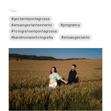
Tags
#gestantepontagrossa
#ensaiogestanteexterno
#pregnancy
#fotografoempontagrossa
#karolmonarinifotografia
#ensaiogestante