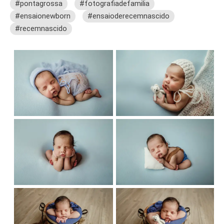
#pontagrossa
#fotografiadefamilia
#ensaionewborn
#ensaioderecemnascido
#recemnascido