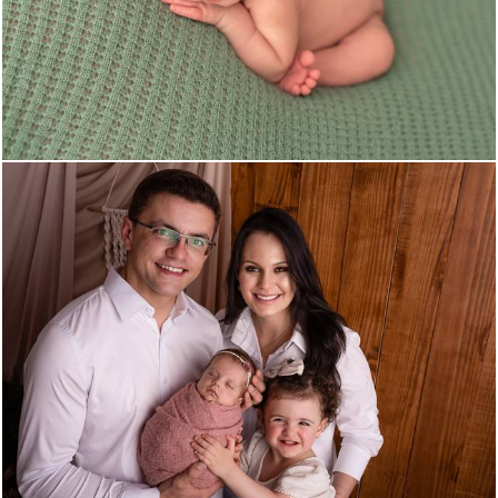
1070
0
948
0