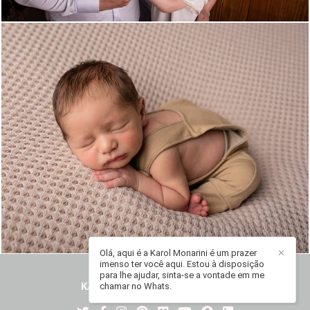
894
0
Olá, aqui é a Karol Monarini é um prazer
✕
imenso ter você aqui. Estou à disposição
para lhe ajudar, sinta-se a vontade em me
KAROL MONARINI
/
CONTATO
chamar no Whats.