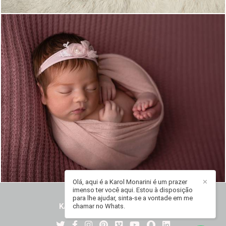
1045
0
Olá, aqui é a Karol Monarini é um prazer
✕
imenso ter você aqui. Estou à disposição
para lhe ajudar, sinta-se a vontade em me
KAROL MONARINI
/
CONTATO
chamar no Whats.