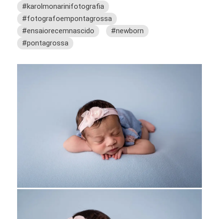
#karolmonarinifotografia
#fotografoempontagrossa
#ensaiorecemnascido
#newborn
#pontagrossa