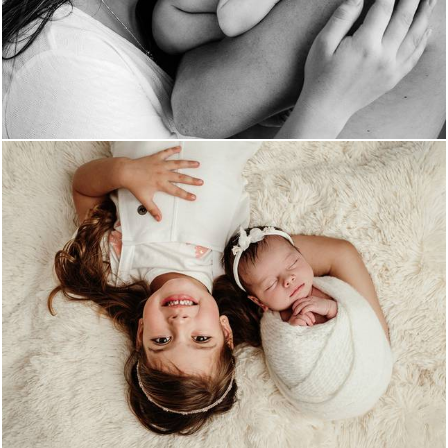
834
0
728
0