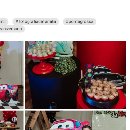
til
#fotografiadefamilia
#pontagrossa
aniversario