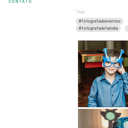
CONTATO
Tags
#fotografadeeventos
#fotografadefamilia