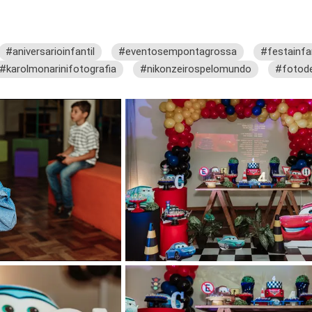
#aniversarioinfantil
#eventosempontagrossa
#festainfan
#karolmonarinifotografia
#nikonzeirospelomundo
#fotode