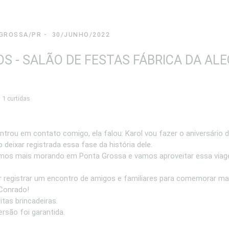
GROSSA/PR
30/JUNHO/2022
S - SALÃO DE FESTAS FÁBRICA DA ALE
1
curtidas
rou em contato comigo, ela falou: Karol vou fazer o aniversário 
 deixar registrada essa fase da história dele.
mos mais morando em Ponta Grossa e vamos aproveitar essa viag
er registrar um encontro de amigos e familiares para comemorar m
 Conrado!
itas brincadeiras.
rsão foi garantida.