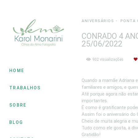
ANIVERSÁRIOS
PONTA 
CONRADO 4 ANO
25/06/2022
902
visualizações
HOME
Quando a mamãe Adriana ent
familiares e amigos, e quero
TRABALHOS
Até porque agora não esta
importantes.
SOBRE
É como é gratificante pod
Assim foi o aniversário do
Cheio de muita alegria e mu
BLOG
Tudo como ele gosta, a dive
Gratidão!