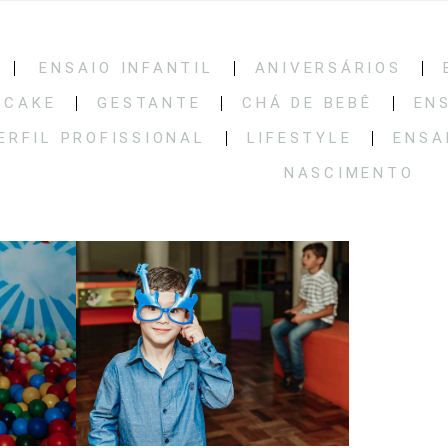
ENSAIO INFANTIL
ANIVERSÁRIOS
 CAKE
GESTANTE
CHÁ DE BEBÊ
EN
ERFIL PROFISSIONAL
LIFESTYLE
ENSA
NASCIMENTO
904
1