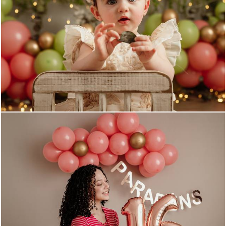
750
0
1008
2