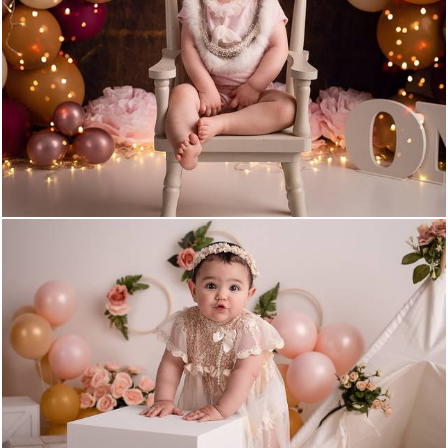
957
0
926
0