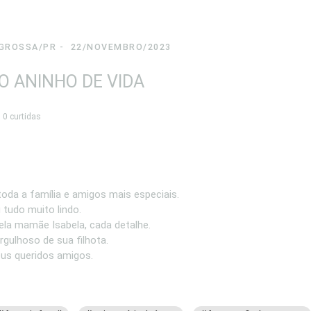
GROSSA/PR
22/NOVEMBRO/2023
RO ANINHO DE VIDA
0
curtidas
toda a família e amigos mais especiais.
u tudo muito lindo.
ela mamãe Isabela, cada detalhe.
rgulhoso de sua filhota.
eus queridos amigos.