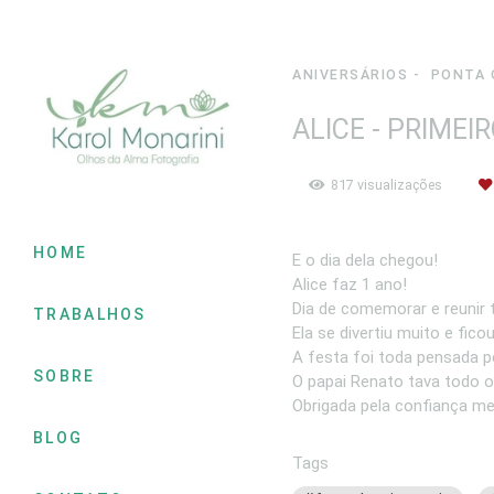
ANIVERSÁRIOS
PONTA 
ALICE - PRIMEI
817
visualizações
HOME
E o dia dela chegou!
Alice faz 1 ano!
Dia de comemorar e reunir 
TRABALHOS
Ela se divertiu muito e fico
A festa foi toda pensada p
SOBRE
O papai Renato tava todo o
Obrigada pela confiança m
BLOG
Tags