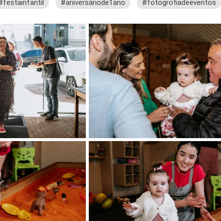
#festainfantil
#aniversáriode1ano
#fotogrofiadeeventos