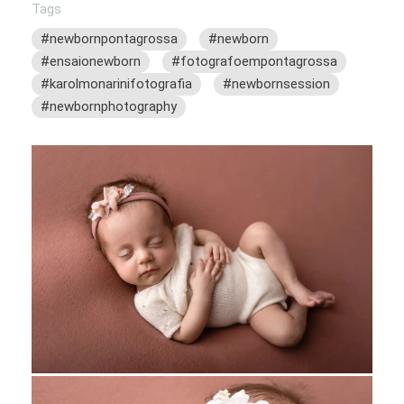
Tags
#newbornpontagrossa
#newborn
#ensaionewborn
#fotografoempontagrossa
#karolmonarinifotografia
#newbornsession
#newbornphotography