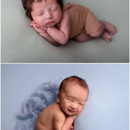
964
0
1007
25