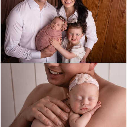
951
0
1018
0