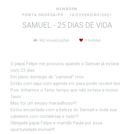
NEWBORN
PONTA GROSSA/PR
18/FEVEREIRO/2021
SAMUEL - 25 DIAS DE VIDA
962
visualizações
0
curtidas
O papai Felipe me procurou quando o Samuel já estava
com 23 dias.
Em pleno domingo de "carnaval" rsss
Então corri aqui com agenda etc para poder recebê-los.
Pois tínhamos o fator tempo que não estava a nosso
favor ...
Mas foi um ensaio maravilhoso!!!
Estou encantada com a beleza do Samuel e toda sua
cabeleira com costeletas e tudo!!!
Obrigada papai Felipe e mamãe Paula por essa
oportunidade incrível!!!