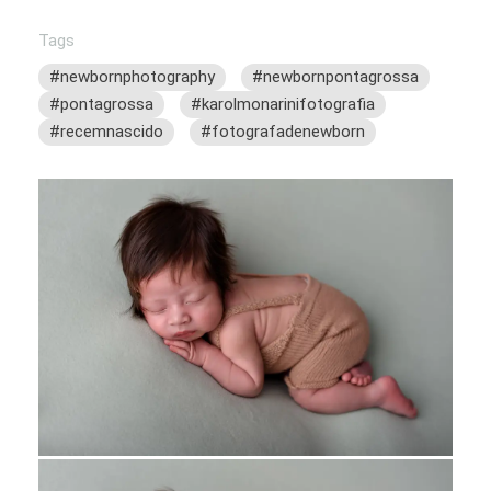
Tags
#newbornphotography
#newbornpontagrossa
#pontagrossa
#karolmonarinifotografia
#recemnascido
#fotografadenewborn