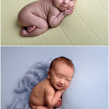
1278
1
1006
25