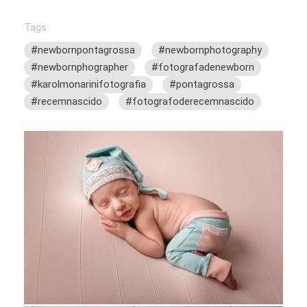
Tags
#newbornpontagrossa
#newbornphotography
#newbornphographer
#fotografadenewborn
#karolmonarinifotografia
#pontagrossa
#recemnascido
#fotografoderecemnascido