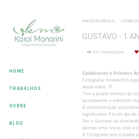
ANIVERSÁRIOS
CONDOM
GUSTAVO - 1 A
822
visualizações
HOME
Celebrando o Primeiro A
Fotografar momentos espec
ainda maior. 💛
TRABALHOS
Tive o prazer imenso de reg
acompanhar e eternizar mais
SOBRE
A comemoração aconteceu n
significativa. Foi um dia de 
Ver o Gustavo se divertind
BLOG
apenas uma festa, mas a c
A fotografia tem o poder de