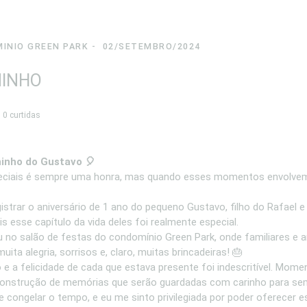
INIO GREEN PARK
02/SETEMBRO/2024
NINHO
0
curtidas
ninho do Gustavo 🎈
iais é sempre uma honra, mas quando esses momentos envolvem fa
istrar o aniversário de 1 ano do pequeno Gustavo, filho do Rafael e
 esse capítulo da vida deles foi realmente especial.
o salão de festas do condomínio Green Park, onde familiares e am
muita alegria, sorrisos e, claro, muitas brincadeiras! 🎂
o e a felicidade de cada que estava presente foi indescritível. M
onstrução de memórias que serão guardadas com carinho para se
 congelar o tempo, e eu me sinto privilegiada por poder oferecer e