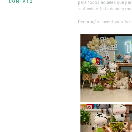
CONTATO
para todos aqueles que par
✨ A vida é feita desses mo
Decoração: Inventando Art