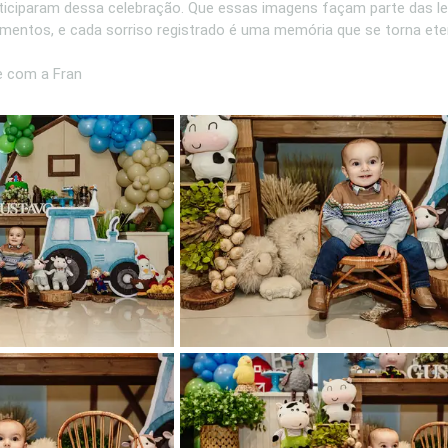
ticiparam dessa celebração. Que essas imagens façam parte das le
mentos, e cada sorriso registrado é uma memória que se torna ete
e com a Fran