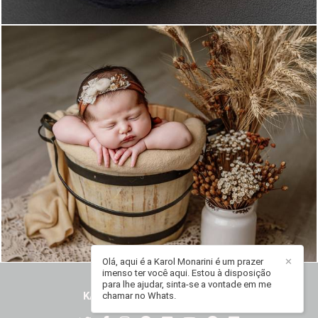
208
0
Olá, aqui é a Karol Monarini é um prazer
✕
imenso ter você aqui. Estou à disposição
para lhe ajudar, sinta-se a vontade em me
KAROL MONARINI
/
CONTATO
chamar no Whats.