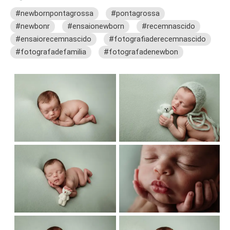
#newbornpontagrossa
#pontagrossa
#newbonr
#ensaionewborn
#recemnascido
#ensaiorecemnascido
#fotografiaderecemnascido
#fotografadefamilia
#fotografadenewbon