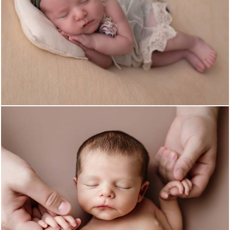
1102
0
178
0