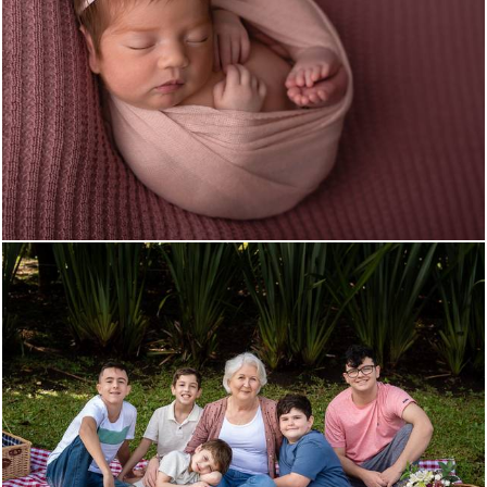
1045
0
1147
8