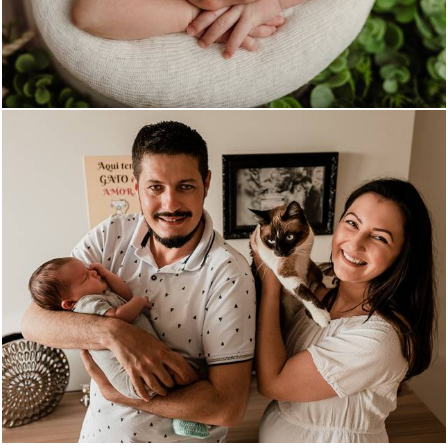
2266
56