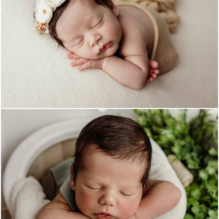
411
0
447
0