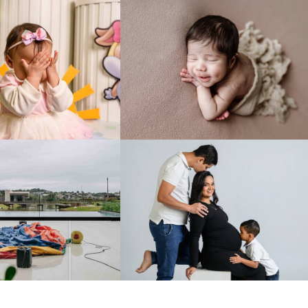
138
0
124
0
184
0
217
0