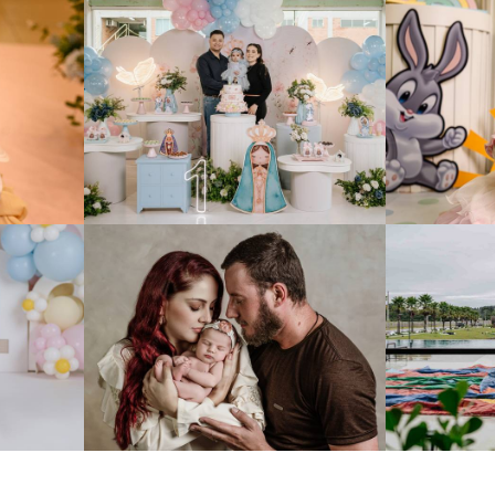
124
0
188
0