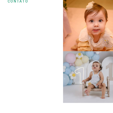
CONTATO
89
0
138
0