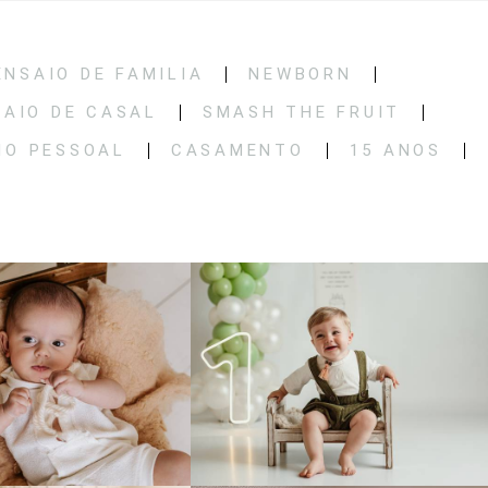
ENSAIO DE FAMILIA
NEWBORN
SAIO DE CASAL
SMASH THE FRUIT
IO PESSOAL
CASAMENTO
15 ANOS
78
0
82
0