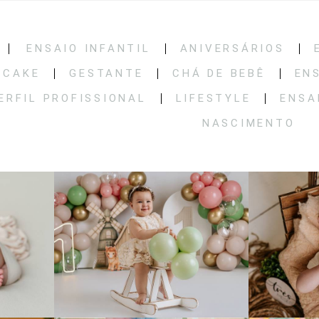
ENSAIO INFANTIL
ANIVERSÁRIOS
 CAKE
GESTANTE
CHÁ DE BEBÊ
EN
ERFIL PROFISSIONAL
LIFESTYLE
ENSA
NASCIMENTO
85
0