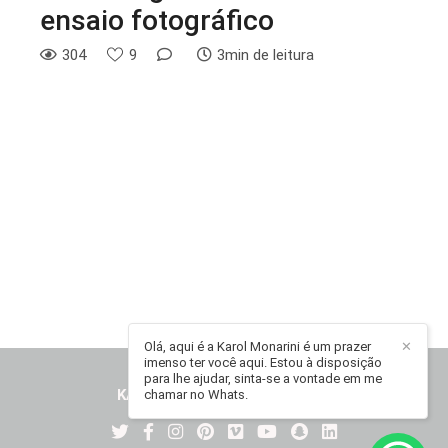
ensaio fotográfico
304
9
3min de leitura
Olá, aqui é a Karol Monarini é um prazer
✕
imenso ter você aqui. Estou à disposição
para lhe ajudar, sinta-se a vontade em me
KAROL MONARINI
/
CONTATO
chamar no Whats.