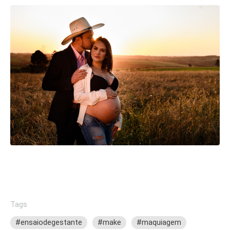
Tags
#ensaiodegestante
#make
#maquiagem