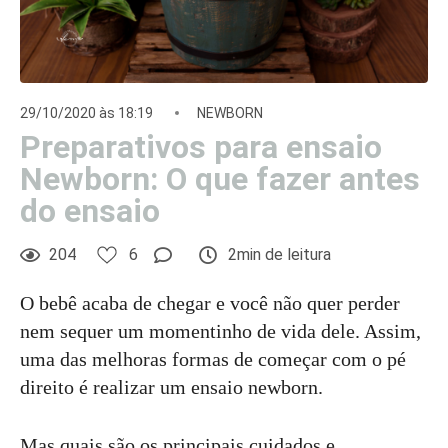
29/10/2020 às 18:19
NEWBORN
Preparativos para ensaio
Newborn: O que fazer antes
do ensaio
204
6
2min de leitura
O bebê acaba de chegar e você não quer perder
nem sequer um momentinho de vida dele. Assim,
uma das melhoras formas de começar com o pé
direito é realizar um ensaio newborn.
Mas quais são os principais cuidados e