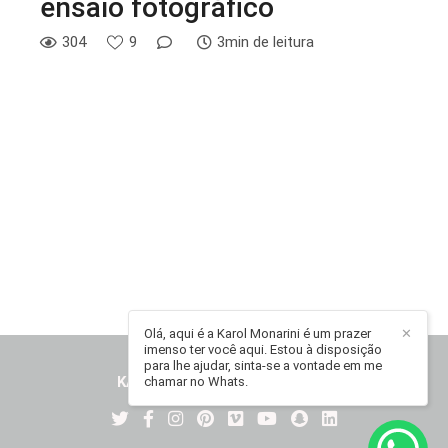
ensaio fotográfico
304
9
3min de leitura
Olá, aqui é a Karol Monarini é um prazer
✕
imenso ter você aqui. Estou à disposição
para lhe ajudar, sinta-se a vontade em me
KAROL MONARINI
/
CONTATO
chamar no Whats.