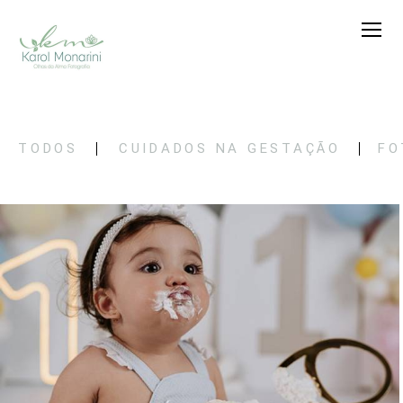
TODOS
CUIDADOS NA GESTAÇÃO
FO