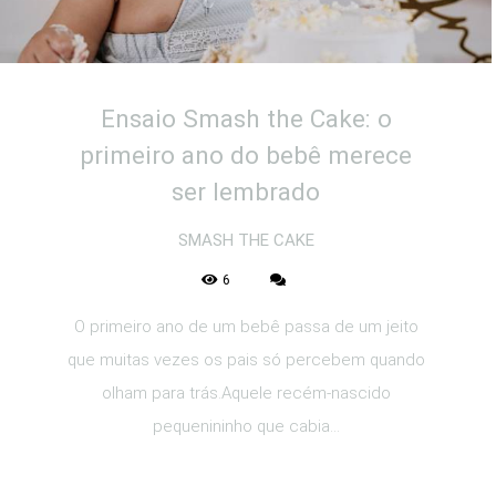
Ensaio Smash the Cake: o
primeiro ano do bebê merece
ser lembrado
SMASH THE CAKE
6
O primeiro ano de um bebê passa de um jeito
que muitas vezes os pais só percebem quando
olham para trás.Aquele recém-nascido
pequenininho que cabia...